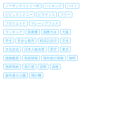
ノーザンテリトリー州
ハイキング
バイト
ビビッドシドニー
ピラティス
フリー
フロリエイド
マレーシアフェス
ランキング
医療費
国際大会
大阪
学生
安全な都市
戦没記念日
文化
文化交流
日本人観光客
星空
東京
植物鑑賞
気候情報
海外旅行保険
無料
熱帯雨林
直行便
習慣
資格
都市最大公園
飛行機