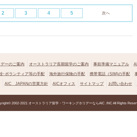
2
3
4
5
次へ
リデーのご案内
オーストラリア長期留学のご案内
事前準備マニュアル
校･ボランティア等の手配
海外旅行保険の手配
携帯電話（SIM)の手配
AIC JAPANの営業方針
AICオフィス
サイトマップ
お問い合わせ
yright© 2002-2021
オーストラリア留学・ワーキングホリデーならAIC
.INC All Rights Reser