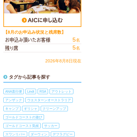
【8月のお申込み状況と残席数】
5
名
5
名
2026年8月8日現在
タグから記事を探す
ANA直行便
Lindt
RSA
アウトレット
アンザック
ウエスターンオーストラリア
キャンプ
ギリシャ
クリーンアップ
ゴールドコーストの遊び
ゴールドコースト気候
サッカー
スワンリバー
ダーウィン
デフラグビー